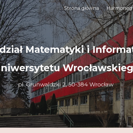
Strona główna
Harmonog
ip to main content
Skip to navigat
ział Matematyki i Informa
niwersytetu Wrocławskie
pl. Grunwaldzki 2, 50-384 Wrocław