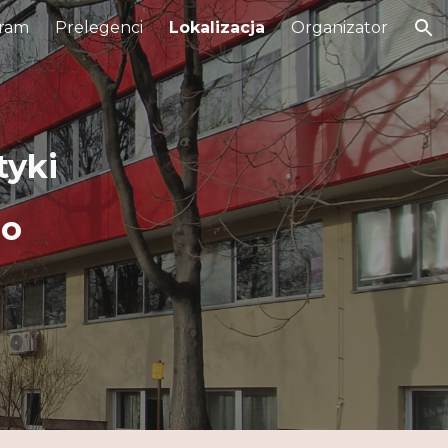
ram
Prelegenci
Lokalizacja
Organizator
ion
tyki
go