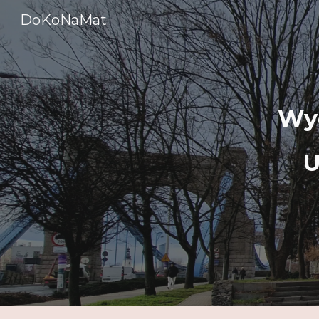
DoKoNaMat
Sk
Wyd
U